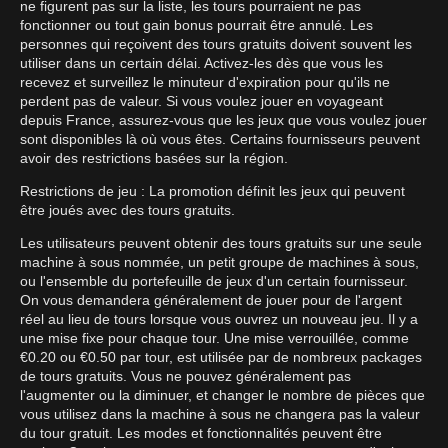
ne figurent pas sur la liste, les tours pourraient ne pas
fonctionner ou tout gain bonus pourrait être annulé. Les
personnes qui reçoivent des tours gratuits doivent souvent les
utiliser dans un certain délai. Activez-les dès que vous les
recevez et surveillez le minuteur d'expiration pour qu'ils ne
perdent pas de valeur. Si vous voulez jouer en voyageant
depuis France, assurez-vous que les jeux que vous voulez jouer
sont disponibles là où vous êtes. Certains fournisseurs peuvent
avoir des restrictions basées sur la région.
Restrictions de jeu : La promotion définit les jeux qui peuvent
être joués avec des tours gratuits.
Les utilisateurs peuvent obtenir des tours gratuits sur une seule
machine à sous nommée, un petit groupe de machines à sous,
ou l'ensemble du portefeuille de jeux d'un certain fournisseur.
On vous demandera généralement de jouer pour de l'argent
réel au lieu de tours lorsque vous ouvrez un nouveau jeu. Il y a
une mise fixe pour chaque tour. Une mise verrouillée, comme
€0.20 ou €0.50 par tour, est utilisée par de nombreux packages
de tours gratuits. Vous ne pouvez généralement pas
l'augmenter ou la diminuer, et changer le nombre de pièces que
vous utilisez dans la machine à sous ne changera pas la valeur
du tour gratuit. Les modes et fonctionnalités peuvent être