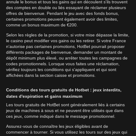
annule le bonus et tous les gains qui en découlent s'ils trouvent
des comptes en double ou liés essayant de réclamer plusieurs
offres de bienvenue. Pendant le jeu avec des fonds bonus,
certaines promotions peuvent également avoir des limites,
comme un bonus maximum de €200.
Selon les règles de la promotion, si votre mise dépasse la limite,
le casino peut modifier vos gains ou les retirer. Si votre France
n'autorise pas certaines promotions, HotBet pourrait proposer
différents packages de bienvenue, demander un montant de
dépôt minimum plus élevé, ou arrêter toutes les campagnes de
codes promotionnels. Lorsque vous faites une réclamation,
vérifiez toujours les conditions qui s'appliquent et qui sont
affichées dans la section caisse et promotions.
Conditions des tours gratuits de Hotbet : jeux interdits,
dates d'expiration et gains maximum
Les tours gratuits de HotBet sont généralement liés à certains
jeux de machines à sous et ne peuvent être utilisés que dans
ces jeux, comme indiqué dans le message promotionnel.
Assurez-vous de connaître les jeux éligibles avant de
commencer à tourner. Si vous utilisez les tours sur des jeux qui