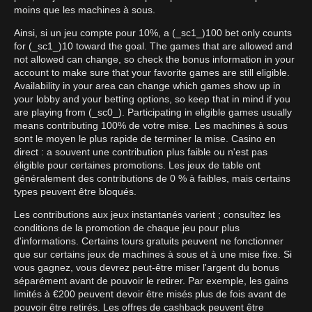
moins que les machines à sous.
Ainsi, si un jeu compte pour 10%, a (_sc1_)100 bet only counts
for (_sc1_)10 toward the goal. The games that are allowed and
not allowed can change, so check the bonus information in your
account to make sure that your favorite games are still eligible.
Availability in your area can change which games show up in
your lobby and your betting options, so keep that in mind if you
are playing from (_sc0_). Participating in eligible games usually
means contributing 100% de votre mise. Les machines à sous
sont le moyen le plus rapide de terminer la mise. Casino en
direct : a souvent une contribution plus faible ou n'est pas
éligible pour certaines promotions. Les jeux de table ont
généralement des contributions de 0 % à faibles, mais certains
types peuvent être bloqués.
Les contributions aux jeux instantanés varient ; consultez les
conditions de la promotion de chaque jeu pour plus
d'informations. Certains tours gratuits peuvent ne fonctionner
que sur certains jeux de machines à sous et à une mise fixe. Si
vous gagnez, vous devrez peut-être miser l'argent du bonus
séparément avant de pouvoir le retirer. Par exemple, les gains
limités à €200 peuvent devoir être misés plus de fois avant de
pouvoir être retirés. Les offres de cashback peuvent être