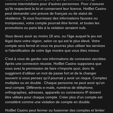
comme intermédiaire pour d'autres personnes. Pour s'assurer
qu'ils respectent la loi et conservent leur licence, HotBet Casino
peut demander une preuve de français ou de statut de
résidence. Si vous fournissez des informations fausses ou
trompeuses, votre compte pourrait être fermé, et toutes les
promotions ou paris liés à la violation seraient nuls.
Vous devez avoir au moins 18 ans, ou l'âge auquel le jeu est
légal dans votre région, selon ce qui est le plus élevé. Votre
compte sera fermé et vous ne pourrez plus utiliser les services
si l'identification de votre âge montre que vous êtes mineur.
C'est à vous de garder vos informations de connexion secrètes.
Après une connexion réussie, HotBet Casino supposera que
vous avez la permission de faire n'importe quoi, donc ils
suggèrent d'utiliser un mot de passe fort et de le changer
souvent si vous pensez qu'il pourrait y avoir un risque. Comptes
multiples ou en double : Chaque personne ne peut avoir qu'un
seul compte. Différents e-mails, numéros de téléphone,
orthographes, adresses, appareils ou connexions IP doivent
être utilisés pour chaque compte. Créer plus d'un compte est
considéré comme une violation de compte en double.
HotBet Casino peut fermer ou fusionner des comptes et limiter