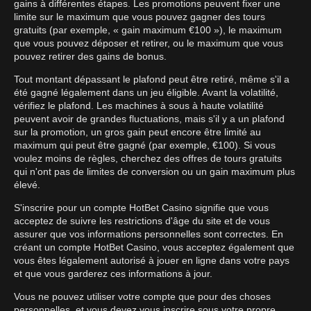
gains à différentes étapes. Les promotions peuvent fixer une
limite sur le maximum que vous pouvez gagner des tours
gratuits (par exemple, « gain maximum €100 »), le maximum
que vous pouvez déposer et retirer, ou le maximum que vous
pouvez retirer des gains de bonus.
Tout montant dépassant le plafond peut être retiré, même s'il a
été gagné légalement dans un jeu éligible. Avant la volatilité,
vérifiez le plafond. Les machines à sous à haute volatilité
peuvent avoir de grandes fluctuations, mais s'il y a un plafond
sur la promotion, un gros gain peut encore être limité au
maximum qui peut être gagné (par exemple, €100). Si vous
voulez moins de règles, cherchez des offres de tours gratuits
qui n'ont pas de limites de conversion ou un gain maximum plus
élevé.
S'inscrire pour un compte HotBet Casino signifie que vous
acceptez de suivre les restrictions d'âge du site et de vous
assurer que vos informations personnelles sont correctes. En
créant un compte HotBet Casino, vous acceptez également que
vous êtes légalement autorisé à jouer en ligne dans votre pays
et que vous garderez ces informations à jour.
Vous ne pouvez utiliser votre compte que pour des choses
personnelles, et vous devez vous inscrire sous votre propre