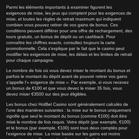
Parmi les éléments importants à examiner figurent les
exigences de mise, les jeux qui comptent pour les exigences de
mise, et toutes les règles de retrait maximum qui indiquent
combien vous pouvez retirer de vos gains de bonus. Ces
conditions peuvent différer pour une offre de rechargement, des
tours gratuits, un bonus de dépôt ou un cashback. Pour
connaître les chiffres exacts, consultez toujours la carte
promotionnelle. Cela s'explique par le fait que le casino peut
modifier les exigences de mise, les délais et les limites de retrait
pour chaque campagne.
Le nombre de fois où vous devez miser le montant du bonus et
parfois le montant du dépôt avant de pouvoir retirer vos gains
s'appelle l'« exigence de mise ». Par exemple, si vous recevez
un bonus de €100 et que vous devez le miser 35 fois, vous
devez miser €3500 sur des jeux éligibles.
Les bonus chez HotBet Casino sont généralement calculés de
l'une des manières suivantes : la mise sur le bonus uniquement
signifie que seul le montant du bonus (comme €100) doit être
misé le nombre de fois requis. Votre dépôt (par exemple, €100)
et le bonus (par exemple, €100) sont tous deux comptés pour
l'exigence de mise. La mise basée sur les gains est moins