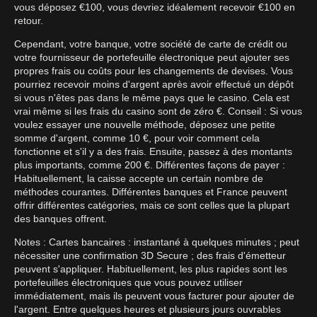
vous déposez €100, vous devriez idéalement recevoir €100 en
retour.
Cependant, votre banque, votre société de carte de crédit ou
votre fournisseur de portefeuille électronique peut ajouter ses
propres frais ou coûts pour les changements de devises. Vous
pourriez recevoir moins d'argent après avoir effectué un dépôt
si vous n'êtes pas dans le même pays que le casino. Cela est
vrai même si les frais du casino sont de zéro €. Conseil : Si vous
voulez essayer une nouvelle méthode, déposez une petite
somme d'argent, comme 10 €, pour voir comment cela
fonctionne et s'il y a des frais. Ensuite, passez à des montants
plus importants, comme 200 €. Différentes façons de payer :
Habituellement, la caisse accepte un certain nombre de
méthodes courantes. Différentes banques et France peuvent
offrir différentes catégories, mais ce sont celles que la plupart
des banques offrent.
Notes : Cartes bancaires : instantané à quelques minutes ; peut
nécessiter une confirmation 3D Secure ; des frais d'émetteur
peuvent s'appliquer. Habituellement, les plus rapides sont les
portefeuilles électroniques que vous pouvez utiliser
immédiatement, mais ils peuvent vous facturer pour ajouter de
l'argent. Entre quelques heures et plusieurs jours ouvrables