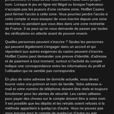
nom. Lorsque le jeu en ligne est illégal ou lorsque l'opérateur
n'accepte pas les joueurs d'une certaine zone, HotBet Casino
peut fermer l'accès à cette zone. Vous pourriez perdre l'accès à
votre compte si vous essayez de vous inscrire depuis une zone
restreinte ou pendant que vous êtes dans une zone restreinte
de France. Il se peut qu'on vous demande de passer par toutes
les vérifications en attente avant de pouvoir revenir.
Quelles personnes peuvent s'inscrire ? Seules les personnes
qui peuvent légalement s'engager dans un accord et qui
répondent aux autres exigences du casino peuvent s'inscrire.
HotBet Casino peut demander une preuve d'identité, d'adresse
et de paiement à tout moment, surtout si l'activité du compte
indique une correspondance entre les informations du profil et
l'utilisation qui ne semble pas correspondre.
En plus de votre adresse de domicile actuelle, vous devez
fournir votre vrai prénom et nom de famille. Votre adresse e-
mail et votre numéro de téléphone doivent être réels et toujours
fonctionner pour les alertes de sécurité. Les cartes utilisées
pour payer des choses sur le compte doivent être à votre nom.
Il est possible que les dépôts et les retraits soient refusés si la
méthode appartient à quelqu'un d'autre. Vous ne pouvez pas
vous inscrire pour le compte de quelqu'un d'autre ou agir