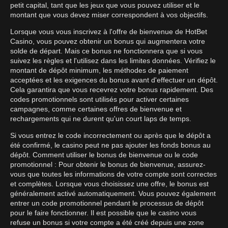
petit capital, tant que les jeux que vous pouvez utiliser et le
montant que vous devez miser correspondent à vos objectifs.
Lorsque vous vous inscrivez à l'offre de bienvenue de HotBet
Casino, vous pouvez obtenir un bonus qui augmentera votre
solde de départ. Mais ce bonus ne fonctionnera que si vous
suivez les règles et l'utilisez dans les limites données. Vérifiez le
montant de dépôt minimum, les méthodes de paiement
acceptées et les exigences du bonus avant d'effectuer un dépôt.
Cela garantira que vous recevrez votre bonus rapidement. Des
codes promotionnels sont utilisés pour activer certaines
campagnes, comme certaines offres de bienvenue et
rechargements qui ne durent qu'un court laps de temps.
Si vous entrez le code incorrectement ou après que le dépôt a
été confirmé, le casino peut ne pas ajouter les fonds bonus au
dépôt. Comment utiliser le bonus de bienvenue ou le code
promotionnel : Pour obtenir le bonus de bienvenue, assurez-
vous que toutes les informations de votre compte sont correctes
et complètes. Lorsque vous choisissez une offre, le bonus est
généralement activé automatiquement. Vous pouvez également
entrer un code promotionnel pendant le processus de dépôt
pour le faire fonctionner. Il est possible que le casino vous
refuse un bonus si votre compte a été créé depuis une zone