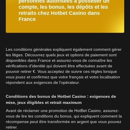
personnes autorisées à posséder un
compte, les bonus, les dépôts et les
retraits chez Hotbet Casino dans
France
Les conditions générales expliquent également comment gérer
les litiges. Découvrez quels jeux et options de paiement sont
disponibles dans France et assurez-vous de connaître les
vérifications d'identité qui doivent être effectuées avant de
pouvoir retirer €. Vous acceptez de suivre ces règles lorsque
vous jouez et confirmez que votre français et votre localisation
répondent aux exigences de l'opérateur.
Conditions des bonus de Hotbet Casino : exigences de
mise, jeux éligibles et retrait maximum
Avant de réclamer une promotion de HotBet Casino, assurez-
vous de lire les conditions du bonus, qui expliquent comment la
récompense peut être transformée en argent que vous pouvez
retirer.