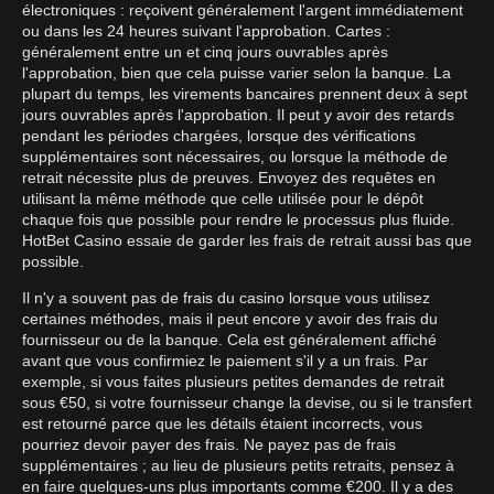
électroniques : reçoivent généralement l'argent immédiatement
ou dans les 24 heures suivant l'approbation. Cartes :
généralement entre un et cinq jours ouvrables après
l'approbation, bien que cela puisse varier selon la banque. La
plupart du temps, les virements bancaires prennent deux à sept
jours ouvrables après l'approbation. Il peut y avoir des retards
pendant les périodes chargées, lorsque des vérifications
supplémentaires sont nécessaires, ou lorsque la méthode de
retrait nécessite plus de preuves. Envoyez des requêtes en
utilisant la même méthode que celle utilisée pour le dépôt
chaque fois que possible pour rendre le processus plus fluide.
HotBet Casino essaie de garder les frais de retrait aussi bas que
possible.
Il n'y a souvent pas de frais du casino lorsque vous utilisez
certaines méthodes, mais il peut encore y avoir des frais du
fournisseur ou de la banque. Cela est généralement affiché
avant que vous confirmiez le paiement s'il y a un frais. Par
exemple, si vous faites plusieurs petites demandes de retrait
sous €50, si votre fournisseur change la devise, ou si le transfert
est retourné parce que les détails étaient incorrects, vous
pourriez devoir payer des frais. Ne payez pas de frais
supplémentaires ; au lieu de plusieurs petits retraits, pensez à
en faire quelques-uns plus importants comme €200. Il y a des