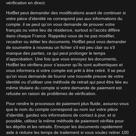
vérification en direct.
HotBet peut demander des modifications avant de continuer si
votre pièce d'identité ne correspond pas aux informations du
compte. il se peut qu'on vous demande de prouver votre
français ou votre lieu de résidence, surtout si l'accès diffère
dans chaque France. Rappelez-vous de ne pas modifier,
recadrer ou éditer les documents. HotBet peut vous demander
de soumettre à nouveau un fichier s'il est peu clair ou s'il
manque des parties, ce qui peut prolonger le temps
d'approbation. Une fois que vous envoyez les documents,
HotBet les vérifiera pour s'assurer qu'ils sont authentiques et
vous informera si votre compte est prêt à être retiré. Il se peut
qu'on vous demande de fournir une nouvelle preuve de votre
identité ou d'utiliser une méthode de retrait qui peut être liée au
même titulaire du compte si votre demande de paiement est
refusée en raison de problèmes de vérification.
Pour rendre le processus de paiement plus fluide, assurez-vous
que le nom du compte correspond au nom sur votre pièce
d'identité, gardez vos informations de contact à jour, et si
possible, utilisez la même méthode de paiement vérifiée pour
les dépôts et les retraits. Envoyer les documents rapidement
aide à réduire les temps de traitement si vous voulez retirer 100