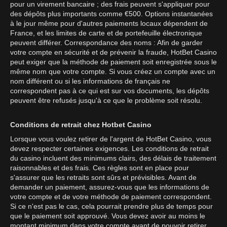
pour un virement bancaire ; des frais peuvent s'appliquer pour
des dépôts plus importants comme €500. Options instantanées
à le jour même pour d'autres paiements locaux dépendent de
France, et les limites de carte et de portefeuille électronique
peuvent différer. Correspondance des noms : Afin de garder
votre compte en sécurité et de prévenir la fraude, HotBet Casino
peut exiger que la méthode de paiement soit enregistrée sous le
même nom que votre compte. Si vous créez un compte avec un
nom différent ou si les informations de français ne
correspondent pas à ce qui est sur vos documents, les dépôts
peuvent être refusés jusqu'à ce que le problème soit résolu.
Conditions de retrait chez Hotbet Casino
Lorsque vous voulez retirer de l'argent de HotBet Casino, vous
devez respecter certaines exigences. Les conditions de retrait
du casino incluent des minimums clairs, des délais de traitement
raisonnables et des frais. Ces règles sont en place pour
s'assurer que les retraits sont sûrs et prévisibles. Avant de
demander un paiement, assurez-vous que les informations de
votre compte et de votre méthode de paiement correspondent.
Si ce n'est pas le cas, cela pourrait prendre plus de temps pour
que le paiement soit approuvé. Vous devez avoir au moins le
montant minimum dans votre compte avant de pouvoir retirer.