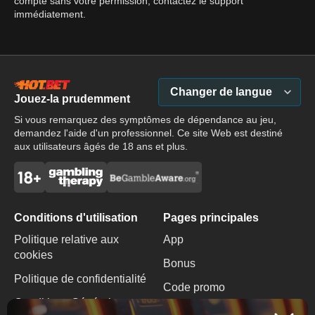
compte sans votre permission, contactez le support
immédiatement.
Changer de langue
Jouez-la prudemment
Si vous remarquez des symptômes de dépendance au jeu,
demandez l'aide d'un professionnel. Ce site Web est destiné
aux utilisateurs âgés de 18 ans et plus.
Conditions d'utilisation
Pages principales
Politique relative aux
App
cookies
Bonus
Politique de confidentialité
Code promo
Conditions Générales
Aucune prime sans dépôt